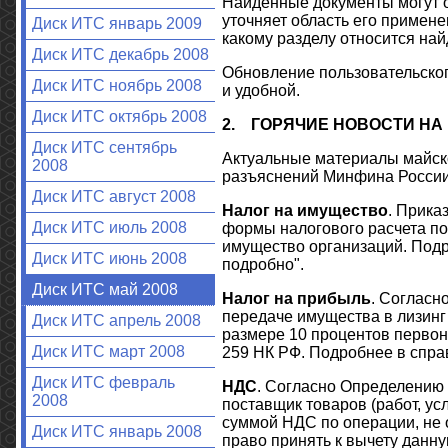
Найденные документы могут от
уточняет область его примене
Диск ИТС январь 2009
какому разделу относится на
Диск ИТС декабрь 2008
Обновление пользовательског
Диск ИТС ноябрь 2008
и удобной.
Диск ИТС октябрь 2008
2.
ГОРЯЧИЕ НОВОСТИ НА
Диск ИТС сентябрь
Актуальные материалы майско
2008
разъяснений Минфина России
Диск ИТС август 2008
Налог на имущество
. Прика
Диск ИТС июль 2008
формы налогового расчета по
имущество организаций. Подр
Диск ИТС июнь 2008
подробно".
Диск ИТС май 2008
Налог на прибыль
. Согласн
передаче имущества в лизинг 
Диск ИТС апрель 2008
размере 10 процентов первона
Диск ИТС март 2008
259 НК РФ. Подробнее в справ
Диск ИТС февраль
НДС
. Согласно Определению 
2008
поставщик товаров (работ, ус
суммой НДС по операции, не 
Диск ИТС январь 2008
право принять к вычету данну