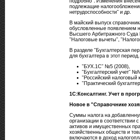
подробно". Изменения внесены
подлежащие налогообложению
нетрудоспособности" и др.
В майский выпуск справочник
обусловленные появлением н
Высшего Арбитражного Суда Р
"Налоговые вычеты", "Налогов
В разделе "Бухгалтерская пер
для бухгалтера в этот перио
"БУХ.1С" №5 (2008),
"Бухгалтерский учет" №№
"Российский налоговый к
"Практический бухгалтер
1С:Консалтинг. Учет в прог
Новое в "Справочнике хоз
Суммы налога на добавленну
организации в соответствии 
активов и имущественных прав
хозяйственных обществ и тов
включаются в доход налогопла