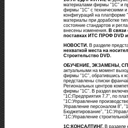
материалами фирмы "1С" и п
фирмы "1С" с техническими 
конфигураций на платформе "
материалы при доработке ти
состояние стандартов и регла
внесены изменения.
В связи
поставках ИТС ПРОФ
DVD
и
НОВОСТИ.
В разделе предст
нехваткой места на носите
Строительство
DVD
.
ОБУЧЕНИЕ, ЭКЗАМЕНЫ, 
актуальными на момент выхо
фирмы "1С", обратившись к к
представлены списки франча
Региональных центров компет
фирмы "1С". В раздел включе
"1С:Предприятия 7.7", по пла
"1С:Управление производстве
Управление персоналом 8", 
Бюджетирование", "1С:Управ
"1С:Управление строительной 
1С:КОНСАЛТИНГ.
В разделе 