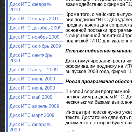
взаимодействию с фирмой "1С
Диск ИТС февраль
2010
Кроме того, с майского выпу
Диск ИТС январь 2010
вид подписки "ИТС для удале
предназначена для сопровожд
Диск ИТС декабрь 2009
основной поставки программн
с лицензионной политикой тр
Диск ИТС ноябрь 2009
подпиской "ИТС для удаленно
Диск ИТС октябрь 2009
Летняя подписная кампани
Диск ИТС сентябрь
2009
Для стимулирования роста чи
оформившим подписку на ИТС 
Диск ИТС август 2009
выпусков 2008 года, фирма "1
Диск ИТС июль 2009
Новая программная оболоч
Диск ИТС июнь 2009
В новой версии программной 
нескольким разделам ИТС. Для
Диск ИТС май 2009
несколькими базами выполняе
Диск ИТС апрель 2009
Иногда при поиске нужно ужес
Диск ИТС март 2009
тексте. Достаточно сдвинуть 
документов, которое будет на
Диск ИТС февраль
2009