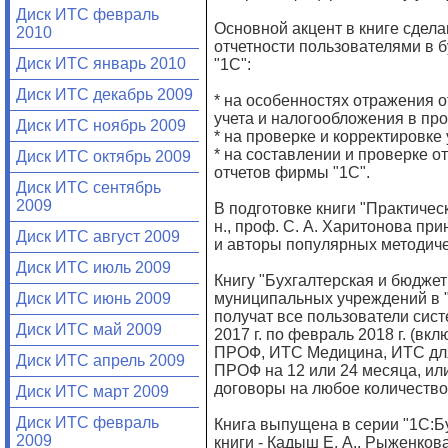
Диск ИТС февраль
Основной акцент в книге сдел
2010
отчетности пользователями в 
Диск ИТС январь 2010
"1С":
Диск ИТС декабрь 2009
* на особенностях отражения 
учета и налогообложения в пр
Диск ИТС ноябрь 2009
* на проверке и корректировке
* на составлении и проверке 
Диск ИТС октябрь 2009
отчетов фирмы "1С".
Диск ИТС сентябрь
2009
В подготовке книги "Практическ
н., проф. С. А. Харитонова п
Диск ИТС август 2009
и авторы популярных методиче
Диск ИТС июль 2009
Книгу "Бухгалтерская и бюджет
муниципальных учреждений в "
Диск ИТС июнь 2009
получат все пользователи сис
Диск ИТС май 2009
2017 г. по февраль 2018 г. (в
ПРОФ, ИТС Медицина, ИТС для
Диск ИТС апрель 2009
ПРОФ на 12 или 24 месяца, ил
договоры на любое количество
Диск ИТС март 2009
Диск ИТС февраль
Книга выпущена в серии "1С:Б
2009
книги - Кадыш Е. А., Рыженкова