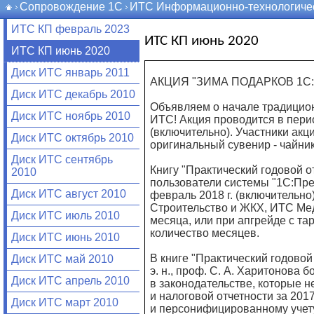
Сопровождение 1С
ИТС Информационно-технологиче
ИТС КП февраль 2023
ИТС КП июнь 2020
ИТС КП июнь 2020
Диск ИТС январь 2011
АКЦИЯ "ЗИМА ПОДАРКОВ 1С
Диск ИТС декабрь 2010
Объявляем о начале традицион
Диск ИТС ноябрь 2010
ИТС! Акция проводится в период
(включительно). Участники акц
Диск ИТС октябрь 2010
оригинальный сувенир - чайни
Диск ИТС сентябрь
Книгу "Практический годовой о
2010
пользователи системы "1С:Пред
Диск ИТС август 2010
февраль 2018 г. (включительн
Строительство и ЖКХ, ИТС Ме
Диск ИТС июль 2010
месяца, или при апгрейде с т
количество месяцев.
Диск ИТС июнь 2010
В книге "Практический годовой
Диск ИТС май 2010
э. н., проф. С. А. Харитонов
Диск ИТС апрель 2010
в законодательстве, которые н
и налоговой отчетности за 201
Диск ИТС март 2010
и персонифицированному учет