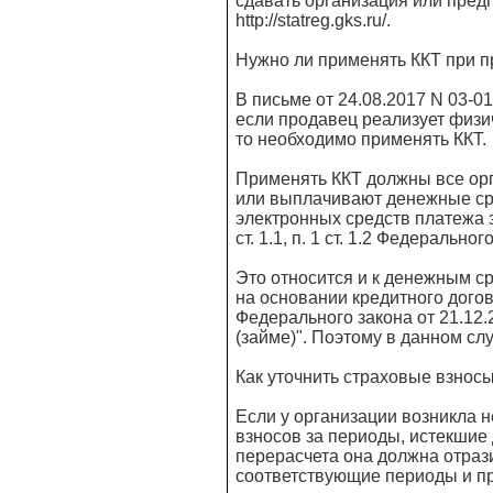
сдавать организация или пред
http://statreg.gks.ru/.
Нужно ли применять ККТ при п
В письме от 24.08.2017 N 03-
если продавец реализует физич
то необходимо применять ККТ.
Применять ККТ должны все ор
или выплачивают денежные сре
электронных средств платежа з
ст. 1.1, п. 1 ст. 1.2 Федерально
Это относится и к денежным 
на основании кредитного договор
Федерального закона от 21.12.
(займе)". Поэтому в данном сл
Как уточнить страховые взносы
Если у организации возникла 
взносов за периоды, истекшие 
перерасчета она должна отраз
соответствующие периоды и пр