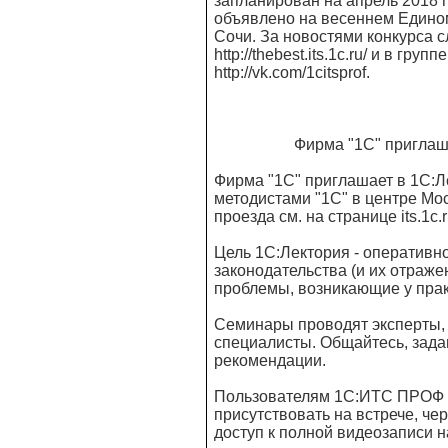
запланирован на апрель 2018 г
объявлено на весеннем Едином
Сочи. За новостями конкурса 
http://thebest.its.1c.ru/ и в гр
http://vk.com/1citsprof.
Фирма "1С" приглашает
Фирма "1С" приглашает в 1С:Л
методистами "1С" в центре Мос
проезда см. на странице its.1c.ru
Цель 1С:Лектория - оперативн
законодательства (и их отраж
проблемы, возникающие у прак
Семинары проводят эксперты,
специалисты. Общайтесь, зада
рекомендации.
Пользователям 1С:ИТС ПРОФ из
присутствовать на встрече, че
доступ к полной видеозаписи на 