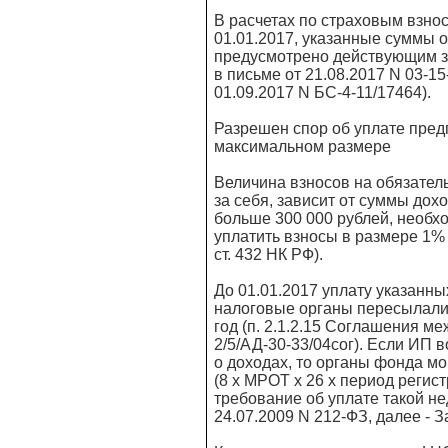
В расчетах по страховым взно
01.01.2017, указанные суммы о
предусмотрено действующим з
в письме от 21.08.2017 N 03-1
01.09.2017 N БС-4-11/17464).
Разрешен спор об уплате пред
максимальном размере
Величина взносов на обязател
за себя, зависит от суммы дохо
больше 300 000 рублей, необхо
уплатить взносы в размере 1% о
ст. 432 НК РФ).
До 01.01.2017 уплату указанн
налоговые органы пересылали 
год (п. 2.1.2.15 Соглашения м
2/5/АД-30-33/04сог). Если ИП 
о доходах, то органы фонда м
(8 x МРОТ x 26 x период регист
требование об уплате такой нед
24.07.2009 N 212-ФЗ, далее - З