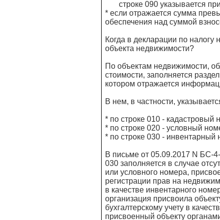
строке 090 указывается приз
* если отражается сумма прев
обеспечения над суммой взносов
Когда в декларации по налогу
объекта недвижимости?
По объектам недвижимости, о
стоимости, заполняется раздел
котором отражается информаци
В нем, в частности, указываетс
* по строке 010 - кадастровый
* по строке 020 - условный но
* по строке 030 - инвентарный
В письме от 05.09.2017 N БС-
030 заполняется в случае отсу
или условного номера, присво
регистрации прав на недвижим
в качестве инвентарного номе
организация присвоила объект
бухгалтерскому учету в качест
присвоенный объекту органами