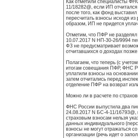
Как отметили специалисты ФНС
11/18282@, если ИП отчитался 
после того, как фонд выставил
пересчитать взносы исходя из
образом, ИП не придется упла
Отметим, что ПФР не разделял 
10.07.2017 N НП-30-26/9994 пе
ФЗ не предусматривает возмож
отчитавшихся о доходах позже
Полагаем, что теперь (с учет
итогам совещания ПФР, ФНС Ро
уплатили взносы на основании
затем отчитались перед инспек
отделение ПФР на возврат из
Можно ли в расчете по страхо
ФНС России выпустила два пис
24.08.2017 N БС-4-11/16793@, 
страховым взносам нельзя ука
данных индивидуального (пер
взносы не могут отражаться со
организации (речь идет о запо