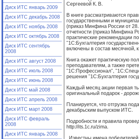
Сергеевой К. В.
Диск ИТС январь 2009
В книге рассматриваются прав
Диск ИТС декабрь 2008
государственными и муниципа
(приказ Минфина России от 28.
Диск ИТС ноябрь 2008
отчетности (приказ Минфина Ро
Диск ИТС октябрь 2008
практические рекомендации п
"1С:Бухгалтерия государственн
Диск ИТС сентябрь
включены в состав месячной, к
2008
Книга окажет практическую пол
Диск ИТС август 2008
преподавателям, а также прет
Диск ИТС июль 2008
"1С:Профессионал", "1С:Специ
решения "1С:Бухгалтерия госу
Диск ИТС июнь 2008
Каждый месяц акции первая ты
Диск ИТС май 2008
оригинальный подарок - дорож
Диск ИТС апрель 2008
Планируется, что отгрузка под
Диск ИТС март 2008
декабрьским выпуском ИТС.
Диск ИТС февраль
Подробности и правила провед
2008
http://its.1c.ru/zima.
Диск ИТС январь 2008
Известны имена победителей 