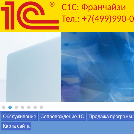
C1С: Франчайзи
Тел.: +7(499)990-
Обслуживание
Сопровождение 1С
Продажа программ
Карта сайта