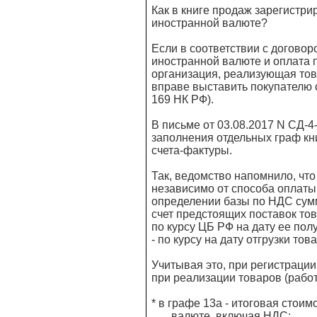
Как в книге продаж зарегистри
иностранной валюте?
Если в соответствии с договор
иностранной валюте и оплата 
организация, реализующая това
вправе выставить покупателю с
169 НК РФ).
В письме от 03.08.2017 N СД-
заполнения отдельных граф кн
счета-фактуры.
Так, ведомство напомнило, что
независимо от способа оплаты 
определении базы по НДС сум
счет предстоящих поставок тов
по курсу ЦБ РФ на дату ее полу
- по курсу на дату отгрузки това
Учитывая это, при регистрации
при реализации товаров (работ
* в графе 13а - итоговая стои
валюте, включая НДС;