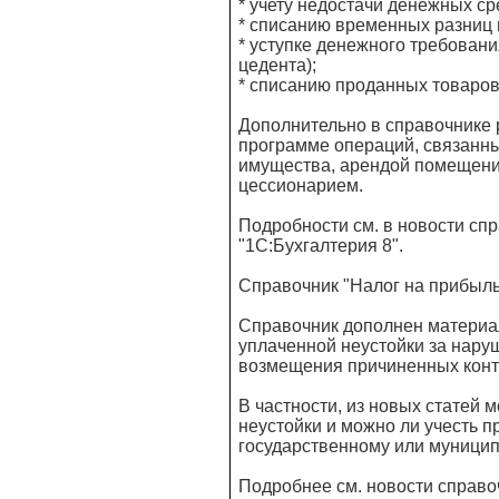
* учету недостачи денежных сре
* списанию временных разниц 
* уступке денежного требовани
цедента);
* списанию проданных товаро
Дополнительно в справочнике
программе операций, связанн
имущества, арендой помещения
цессионарием.
Подробности см. в новости сп
"1С:Бухгалтерия 8".
Справочник "Налог на прибыль
Справочник дополнен материа
уплаченной неустойки за нару
возмещения причиненных конт
В частности, из новых статей 
неустойки и можно ли учесть п
государственному или муницип
Подробнее см. новости справо