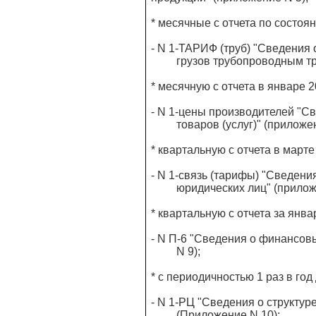
* месячные с отчета по состоя
- N 1-ТАРИФ (труб) "Сведения 
грузов трубопроводным тран
* месячную с отчета в январе 2
- N 1-цены производителей "
товаров (услуг)" (приложен
* квартальную с отчета в марте
- N 1-связь (тарифы) "Сведени
юридических лиц" (приложе
* квартальную с отчета за январ
- N П-6 "Сведения о финансов
N 9);
* с периодичностью 1 раз в год 
- N 1-РЦ "Сведения о структур
(Приложение N 10);