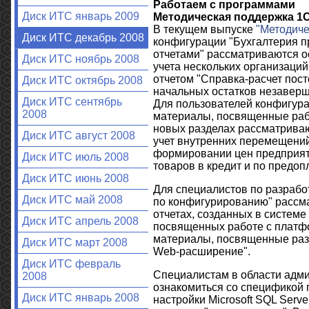
Работаем с программами
Диск ИТС январь 2009
Методическая поддержка 1С
В текущем выпуске
"Методиче
Диск ИТС декабрь 2008
конфигурации "Бухгалтерия п
отчетами" рассматриваются о
Диск ИТС ноябрь 2008
учета нескольких организаци
отчетом "Справка-расчет пос
Диск ИТС октябрь 2008
начальных остатков незаверш
Диск ИТС сентябрь
Для пользователей конфигур
2008
материалы, посвященные раб
новых разделах рассматриваю
Диск ИТС август 2008
учет внутренних перемещений
формировании цен предприяти
Диск ИТС июль 2008
товаров в кредит и по предоп
Диск ИТС июнь 2008
Для специалистов по разрабо
Диск ИТС май 2008
по конфигурированию" рассма
отчетах, созданных в систем
Диск ИТС апрель 2008
посвященных работе с платфо
материалы, посвященные разр
Диск ИТС март 2008
Web-расширение".
Диск ИТС февраль
Специалистам в области адм
2008
ознакомиться со спецификой 
Диск ИТС январь 2008
настройки Microsoft SQL Serv