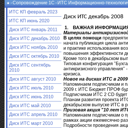
Сопровождение 1С
ИТС Информационно-технологич
ИТС КП февраль 2023
Диск ИТС декабрь 2008
ИТС КП июнь 2020
1.
ВАЖНАЯ ИНФОРМАЦИ
Диск ИТС январь 2011
Материалы антикризисно
В целях помощи
предприяти
Диск ИТС декабрь 2010
начата публикация цикла ант
Диск ИТС ноябрь 2010
и практике использования в
повышения эффективности де
Диск ИТС октябрь 2010
Кроме того в декабрьском вып
Типовая конфигурация "Бухгал
Диск ИТС сентябрь
антикризисного управления" 
2010
кризиса.
Новое на дисках ИТС в 2009
Диск ИТС август 2010
Напоминаем подписчикам и па
Диск ИТС июль 2010
2009 г. ИТС Бюджет ПРОФ буд
Подписчикам ИТС 2 СD будет
Диск ИТС июнь 2010
Планам развития проекта ИТС
декабрьском выпуске ИТС в ра
Диск ИТС май 2010
Призовая акция "10 лет ИТ
Диск ИТС апрель 2010
Напоминаем подписчикам о пр
рамках акции ежемесячно раз
Диск ИТС март 2010
Подробности проведения акци