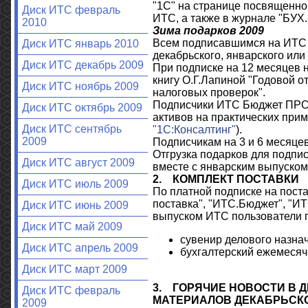
"1С" на странице посвященно
Диск ИТС февраль
ИТС, а также в журнале "БУХ.
2010
Зима подарков 2009
Всем подписавшимся на ИТС
Диск ИТС январь 2010
декабрьского, январского или
Диск ИТС декабрь 2009
При подписке на 12 месяцев
книгу О.Г.Лапиной "Годовой от
Диск ИТС ноябрь 2009
налоговых проверок".
Подписчики ИТС Бюджет ПРОФ
Диск ИТС октябрь 2009
активов на практических при
Диск ИТС сентябрь
"1С:Консалтинг"
).
2009
Подписчикам на 3 и 6 месяцев
Отгрузка подарков для подпис
Диск ИТС август 2009
вместе с январским выпуском
2.
КОМПЛЕКТ ПОСТАВКИ
Диск ИТС июль 2009
По платной подписке на пост
поставка", "ИТС.Бюджет", "И
Диск ИТС июнь 2009
выпуском ИТС пользователи п
Диск ИТС май 2009
сувенир делового назна
Диск ИТС апрель 2009
бухгалтерский ежемесяч
Диск ИТС март 2009
3.
ГОРЯЧИЕ НОВОСТИ В 
Диск ИТС февраль
МАТЕРИАЛОВ ДЕКАБРЬСК
2009