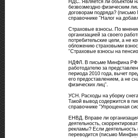
НДС. Является ли объектом н
безвозмездно физическим ли
договорам подряда? (письмо М
справочнике "Налог на добав
Страховые взносы. По мнению
организацией за своего работ
потребительские цели, а не к
обложению страховыми взнос
"Страховые взносы на пенсио
НДФЛ. В письме Минфина РФ о
работодателю за представлен
периода 2010 года, вычет пре
его предоставлением, а не сн
физических лиц".
УСН. Расходы на уборку снега
Такой вывод содержится в пис
справочнике "Упрощенная сис
ЕНВД. Вправе ли организация
деятельность, скорректирова
рекламы? Если деятельность 
переводится (письмо Минфина 