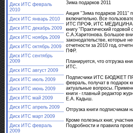
Зима подарков 2011
Диск ИТС февраль
2010
Акция "Зима подарков 2011" пр
включительно. Все пользоват
Диск ИТС январь 2010
ИТС ПРОФ, ИТС МЕДИЦИНА, И
Диск ИТС декабрь 2009
книгу "Практический годовой о
С.А.Харитонова. Большое вни
Диск ИТС ноябрь 2009
законодательстве, которые не
отчетности за 2010 год, отч
Диск ИТС октябрь 2009
ПФР.
Диск ИТС сентябрь
2009
Планируется, что отгрузка кн
ИТС.
Диск ИТС август 2009
Подписчики ИТС БЮДЖЕТ ПРО
Диск ИТС июль 2009
февраль, получат в подарок к
актуальные вопросы. Примене
Диск ИТС июнь 2009
книги - главный редактор журн
Диск ИТС май 2009
Е.А. Кадыш.
Диск ИТС апрель 2009
Отгрузка книги подписчикам 
Диск ИТС март 2009
Кроме полезных книг, участни
Подробности и правила проведен
Диск ИТС февраль
2009