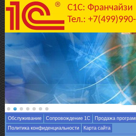
C1С: Франчайзи
Тел.: +7(499)990
Обслуживание
Сопровождение 1С
Продажа програм
Политика конфиденциальности
Карта сайта