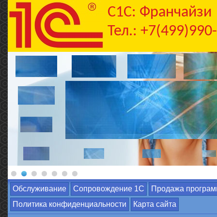
C1С: Франчайзи
Тел.: +7(499)990
Обслуживание
Сопровождение 1С
Продажа програм
Политика конфиденциальности
Карта сайта