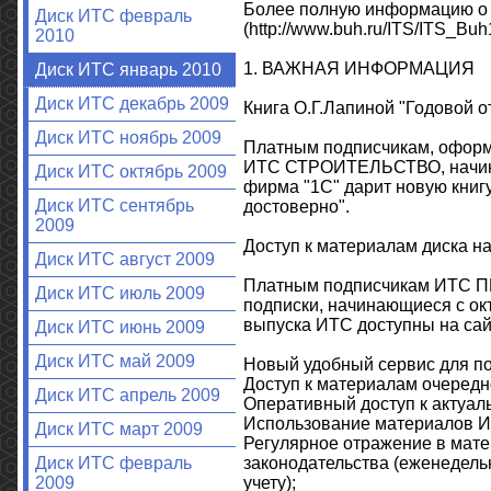
Более полную информацию о н
Диск ИТС февраль
(http://www.buh.ru/ITS/ITS_Buh1
2010
1. ВАЖНАЯ ИНФОРМАЦИЯ
Диск ИТС январь 2010
Диск ИТС декабрь 2009
Книга О.Г.Лапиной "Годовой от
Диск ИТС ноябрь 2009
Платным подписчикам, офор
ИТС СТРОИТЕЛЬСТВО, начинаю
Диск ИТС октябрь 2009
фирма "1С" дарит новую книгу
Диск ИТС сентябрь
достоверно".
2009
Доступ к материалам диска на с
Диск ИТС август 2009
Платным подписчикам ИТС
Диск ИТС июль 2009
подписки, начинающиеся с ок
выпуска ИТС доступны на сайте 
Диск ИТС июнь 2009
Диск ИТС май 2009
Новый удобный сервис для по
Доступ к материалам очередн
Диск ИТС апрель 2009
Оперативный доступ к актуал
Использование материалов И
Диск ИТС март 2009
Регулярное отражение в мате
законодательства (еженедель
Диск ИТС февраль
учету);
2009