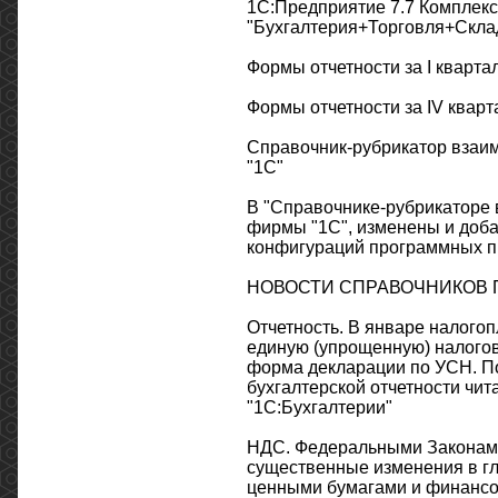
1С:Предприятие 7.7 Комплек
"Бухгалтерия+Торговля+Склад
Формы отчетности за I кварта
Формы отчетности за IV кварт
Справочник-рубрикатор взаи
"1С"
В "Справочнике-рубрикаторе 
фирмы "1С", изменены и доба
конфигураций программных п
НОВОСТИ СПРАВОЧНИКОВ П
Отчетность. В январе налого
единую (упрощенную) налого
форма декларации по УСН. П
бухгалтерской отчетности чит
"1С:Бухгалтерии"
НДС. Федеральными Законами
существенные изменения в гл
ценными бумагами и финансо