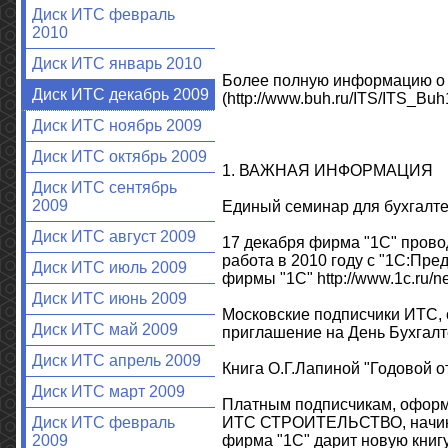
Диск ИТС февраль
2010
Диск ИТС январь 2010
Более полную информацию о н
Диск ИТС декабрь 2009
(http://www.buh.ru/ITS/ITS_Buh1
Диск ИТС ноябрь 2009
Диск ИТС октябрь 2009
1. ВАЖНАЯ ИНФОРМАЦИЯ
Диск ИТС сентябрь
2009
Единый семинар для бухгалте
Диск ИТС август 2009
17 декабря фирма "1С" прово
работа в 2010 году с "1С:Пр
Диск ИТС июль 2009
фирмы "1С" http://www.1c.ru/ne
Диск ИТС июнь 2009
Московские подписчики ИТС,
Диск ИТС май 2009
приглашение на День Бухгалтери
Диск ИТС апрель 2009
Книга О.Г.Лапиной "Годовой от
Диск ИТС март 2009
Платным подписчикам, офор
ИТС СТРОИТЕЛЬСТВО, начинаю
Диск ИТС февраль
фирма "1С" дарит новую книгу
2009