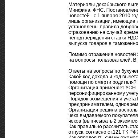
Материалы декабрьского выпу
Минфина, ФНС, Постановлени
новостей - с 1 января 2010 г
лишь организации, имеющие 
установлены правила доброво
страхованию на случай време
неподтверждении ставки НДС 0
выпуска товаров в таможенно
Помимо отражения новостей з
на вопросы пользователей. В 
Ответы на вопросы по бухуче
Какой код дохода и код выче
помощи по смерти родителя?
Организация применяет УСН. 
персонифицированному учету в
Порядок возмещения и учета
предпринимателем, одновре
Организация решила воспольз
чека выдаваемого покупателя
чеков (выписывать 2 экземпля
Как правильно рассчитать ст
отпуск, согласно ст.121 ТК РФ
Как определить сумму ежемес