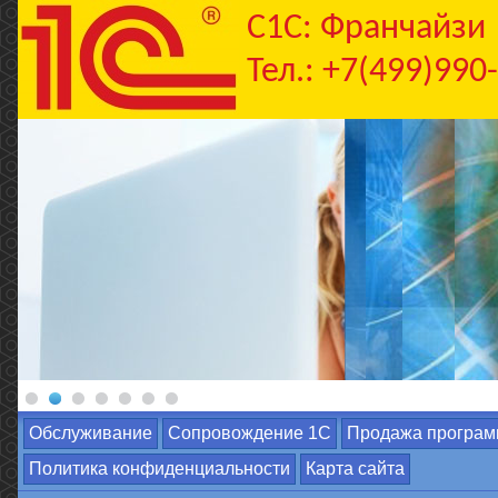
C1С: Франчайзи
Тел.: +7(499)990
Обслуживание
Сопровождение 1С
Продажа програм
Политика конфиденциальности
Карта сайта