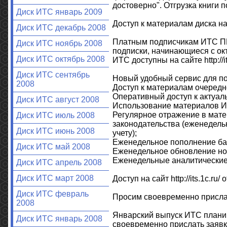
достоверно". Отгрузка книги п
Диск ИТС январь 2009
Доступ к материалам диска на с
Диск ИТС декабрь 2008
Платным подписчикам ИТС
Диск ИТС ноябрь 2008
подписки, начинающиеся с ок
Диск ИТС октябрь 2008
ИТС доступны на сайте http://i
Диск ИТС сентябрь
Новый удобный сервис для по
2008
Доступ к материалам очередн
Оперативный доступ к актуал
Диск ИТС август 2008
Использование материалов И
Регулярное отражение в мате
Диск ИТС июль 2008
законодательства (еженедель
Диск ИТС июнь 2008
учету);
Еженедельное пополнение баз
Диск ИТС май 2008
Еженедельное обновление но
Еженедельные аналитические 
Диск ИТС апрель 2008
Диск ИТС март 2008
Доступ на сайт http://its.1c.r
Диск ИТС февраль
Просим своевременно прислат
2008
Январский выпуск ИТС планир
Диск ИТС январь 2008
своевременно прислать заявк