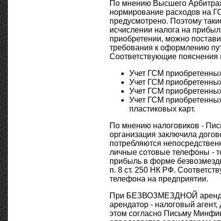
По мнению Высшего Арбитражн
нормирование расходов на Г
предусмотрено. Поэтому таки
исчислении налога на прибыль
приобретении, можно поставит
требования к оформлению путе
Соответствующие пояснения 
Учет ГСМ приобретенных
Учет ГСМ приобретенных
Учет ГСМ приобретенных
Учет ГСМ приобретенных
пластиковых карт.
По мнению налоговиков - Пись
организация заключила догово
потребляются непосредственн
личные сотовые телефоны - то
прибыль в форме безвозмездн
п. 8 ст. 250 НК РФ. Соответс
телефона на предприятии.
При БЕЗВОЗМЕЗДНОЙ аренде 
арендатор - налоговый агент,
этом согласно Письму Минфина