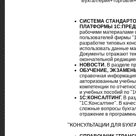
"Бухгалтерия+Торговля+
СИСТЕМА СТАНДАРТО
ПЛАТФОРМЫ 1С:ПРЕД
рабочими материалами ф
пользователей фирмы "1
разработке типовых кон
использовать данные ма
Документы отражают тек
окончательной редакцией
НОВОСТИ.
В разделе п
ОБУЧЕНИЕ, ЭКЗАМЕН
справочная информация
авторизованным учебным
компетенции по отчетност
и учебных пособий по "
1С:КОНСАЛТИНГ.
В раз
"1С:Консалтинг". В каче
сложные вопросы бухгалт
отражение в программны
"КОНСУЛЬТАЦИИ ДЛЯ БУХГ