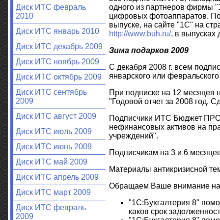
одного из партнеров фирмы "
Диск ИТС февраль
цифровых фотоаппаратов. По
2010
выпуске, на сайте "1С" на с
Диск ИТС январь 2010
http://www.buh.ru/
, в выпусках
Диск ИТС декабрь 2009
Зима подарков 2009
Диск ИТС ноябрь 2009
С декабря 2008 г. всем под
январского или февральского
Диск ИТС октябрь 2009
Диск ИТС сентябрь
При подписке на 12 месяцев 
2009
"Годовой отчет за 2008 год. С
Диск ИТС август 2009
Подписчики ИТС Бюджет ПРОФ
нефинансовых активов на пра
Диск ИТС июль 2009
учреждений".
Диск ИТС июнь 2009
Подписчикам на 3 и 6 месяцев
Диск ИТС май 2009
Материалы антикризисной тем
Диск ИТС апрель 2009
Обращаем Ваше внимание на м
Диск ИТС март 2009
"1С:Бухгалтерия 8" помо
Диск ИТС февраль
каков срок задолженнос
2009