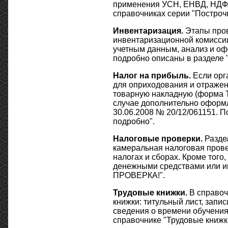
применения УСН, ЕНВД, НДФЛ,
справочниках серии "Построчн
Инвентаризация.
Этапы пров
инвентаризационной комиссии
учетным данным, анализ и оф
подробно описаны в разделе 
Налог на прибыль.
Если орга
для оприходования и отражен
товарную накладную (форма Т
случае дополнительно оформля
30.06.2008 № 20/12/061151. П
подробно".
Налоговые проверки.
Раздел
камеральная налоговая прове
налогах и сборах. Кроме того
денежными средствами или 
ПРОВЕРКА!".
Трудовые книжки.
В справоч
книжки: титульный лист, запис
сведения о времени обучения
справочнике "Трудовые книжки