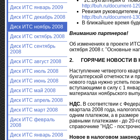
"1С:Бухгалтерия 8" помо
http://buh.ru/document-12
Диск ИТС январь 2009
Ревизия руководителем 
http://buh.ru/document-13
Диск ИТС декабрь 2008
В ближайшее время буде
Диск ИТС ноябрь 2008
Вниманию партнеров!
Диск ИТС октябрь 2008
Об изменениях в проекте ИТ
Диск ИТС сентябрь
октября 2008 г. "Основные н
2008
2.
ГОРЯЧИЕ НОВОСТИ В
Диск ИТС август 2008
Наступление четвертого кварт
Диск ИТС июль 2008
бухгалтерской отчетности и п
Диск ИТС июнь 2008
нового года нужно успеть поз
вступающими в силу с 1 январ
Диск ИТС май 2008
материалах ноябрьского вып
Диск ИТС апрель 2008
НДС.
В соответствии с Федера
квартала 2008 года, налогоп
Диск ИТС март 2008
одним платежом, а в размере
Диск ИТС февраль
равными платежами - до 20-г
2008
справочнике "НДС - построчно
Диск ИТС январь 2008
Новое в налоговом законод