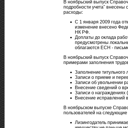
В ноябрьский выпуск Справоч
подробности учета" внесены
расходы:
С 1 января 2009 года о
изменение внесено Федер
НК РФ.
Доплаты до оклада рабо
предусмотрены локальны
облагаются ЕСН - письмо
В ноябрьский выпуск Справочн
примерами заполнения трудов
Заполнение титульного л
Записи о приеме и перев
Записи об увольнении р
Внесение сведений о вр
Записи о награждениях 
Внесение исправлений в
В ноябрьском выпуске Справо
пользователей на следующие
Лизингодатель принимае
имуществу не раньше мо