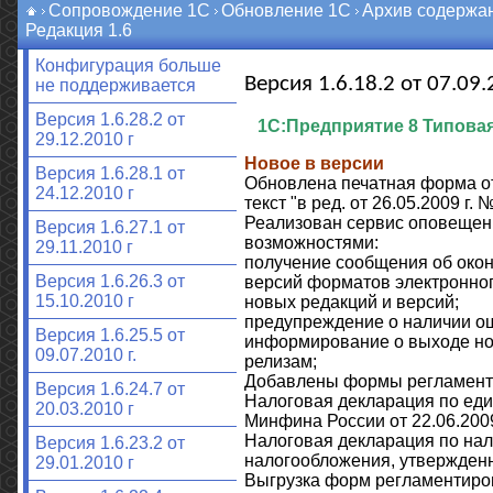
Сопровождение 1С
Обновление 1С
Архив содержа
Редакция 1.6
Конфигурация больше
Версия 1.6.18.2 от 07.09.
не поддерживается
Версия 1.6.28.2 от
1С:Предприятие 8 Типовая 
29.12.2010 г
Новое в версии
Версия 1.6.28.1 от
Обновлена печатная форма отч
24.12.2010 г
текст "в ред. от 26.05.2009 г. 
Реализован сервис оповещен
Версия 1.6.27.1 от
возможностями:
29.11.2010 г
получение сообщения об окон
Версия 1.6.26.3 от
версий форматов электронног
15.10.2010 г
новых редакций и версий;
предупреждение о наличии ош
Версия 1.6.25.5 от
информирование о выходе но
09.07.2010 г.
релизам;
Добавлены формы регламенти
Версия 1.6.24.7 от
Налоговая декларация по еди
20.03.2010 г
Минфина России от 22.06.200
Налоговая декларация по нал
Версия 1.6.23.2 от
налогообложения, утвержденн
29.01.2010 г
Выгрузка форм регламентирова