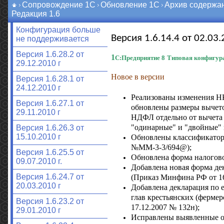
Сопровождение 1С
Обновление 1С
Архив содержа
Редакция 1.6
Конфигурация больше
Версия 1.6.14.4 от 02.03.
не поддерживается
Версия 1.6.28.2 от
1
С:Предприятие 8
Типовая конфигура
29.12.2010 г
Новое в версии
Версия 1.6.28.1 от
24.12.2010 г
Реализованы изменения НК
Версия 1.6.27.1 от
обновлены размеры вычето
29.11.2010 г
НДФЛ отдельно от вычета 
"одинарные" и "двойные" 
Версия 1.6.26.3 от
15.10.2010 г
Обновлены классификатор
№ММ-3-3/694@);
Версия 1.6.25.5 от
Обновлена форма налогов
09.07.2010 г.
Добавлена новая форма де
Версия 1.6.24.7 от
(Приказ Минфина РФ от 16.
20.03.2010 г
Добавлена декларация по 
глав крестьянских (фермер
Версия 1.6.23.2 от
17.12.2007 № 132н);
29.01.2010 г
Исправлены выявленные 