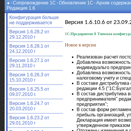
Сопровождение 1С
Обновление 1С
Архив содержа
Редакция 1.6
Конфигурация больше
Версия 1.6.10.6 от 23.09.
не поддерживается
Версия 1.6.28.2 от
1С:Предприятие 8
Типовая конфигура
29.12.2010 г
Новое в версии
Версия 1.6.28.1 от
24.12.2010 г
Реализован расчет пост
Версия 1.6.27.1 от
Добавлена возможность 
29.11.2010 г
индивидуальго предприни
Добавлена возможность р
Версия 1.6.26.3 от
налоговому учету и спе
15.10.2010 г
В составе дистрибутива 
редакции 4.5 ("1С:Бухга
Версия 1.6.25.5 от
В состав дистрибутива в
09.07.2010 г.
предпринимателя" редак
Версия 1.6.24.7 от
предприятия";
20.03.2010 г
В состав форм регламен
прибыль организаций, ут
Версия 1.6.23.2 от
Декларация имеет возмо
29.01.2010 г
утвержденном приказом Р
Отражены изменения в ф