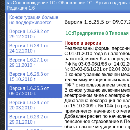
Сопровождение 1С
Обновление 1С
Архив содержа
Редакция 1.6
Конфигурация больше
Версия 1.6.25.5 от 09.07.
не поддерживается
Версия 1.6.28.2 от
1С:Предприятие 8 Типовая 
29.12.2010 г
Новое в версии
Версия 1.6.28.1 от
Реализованы формы персониф
24.12.2010 г
С 01.01.2010 года в налогово
валютой, может быть определ
Версия 1.6.27.1 от
РФ № 03-03-06/1/86 от 24.02.201
29.11.2010 г
№ 03-03-06/1/221 от 02.04.2010 
Версия 1.6.26.3 от
В конфигурацию включен мех
15.10.2010 г
телекоммуникационным канал
ПФР с использованием элект
Версия 1.6.25.5 от
В конфигурацию включен мех
09.07.2010 г.
электронном виде с электрон
Добавлена декларация по на
Версия 1.6.24.7 от
от 15.10.2009 г. № 104н) в р
20.03.2010 г
применяется начиная с отчета 
Добавлен расчет по начислен
Версия 1.6.23.2 от
пенсионное страхование в П
29.01.2010 г
обязательное медицинское с