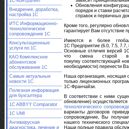
зависит принципиальна
1С-Контрагент
Обновления конфигураци
Внедрение, доработка,
порядок и ставки расчет
настройка 1С
справок и первичных док
ИТС Информационно-
Кроме того, регулярно обнов
технологическое
гарантирует Вам отсутствие п
сопровождение 1С
Имеются и более глобал
Консультационные
1С Предприятие (6.0, 7.5, 7.7
услуги по 1С
Основные отличия версий 1С
что смена старой ве
КАО Комплексное
покупку соответствующей но
абонентское
необходимости) перенести В
обслуживание 1С
Наша организация, носящая 
Самые актуальные
только лицензионных програ
новости 1С
1С-Франчайзи.
Полезная информация
для бухгалтера
В соответствии с ними суще
обновление) осуществляется
1C ABBYY Comparator
технологического сопровожд
варианты договоров приве
1С UMI
сопровождение, Вы получае
нашего технического специа
Антивирусная
Наши полные правила обслуж
диагностика, лечение и