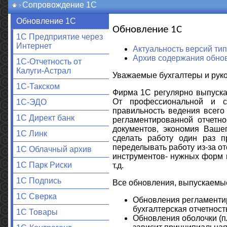
Сопровождение 1С
Обновление 1С
Обновление 1С
1С Предприятие через
Интернет
Актуальность версий ти
Архив содержания обно
1С-Отчетность от
Калуги-Астрал
Уважаемые бухгалтеры и рук
1С-Такском
Фирма 1С регулярно выпуска
От профессиональной и св
1С-ЭДО
правильность ведения всего
1С Директ банк
регламентированной отчетн
документов, экономия Ваше
1С Линк
сделать работу один раз п
переделывать работу из-за о
1С Облачный архив
инструментов- нужных форм н
1С Парк Риски
т.д.
1С Подпись
Все обновления, выпускаемые
1С Сверка
Обновления регламентир
бухгалтерская отчетность
1С Товары
Обновления оболочки (п