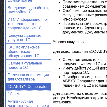
1С-Контрагент
Помогает существенно с
сравнением документов –
Внедрение, доработка,
Отображение важных нес
настройка 1С
Несущественные различи
игнорируются.
ИТС Информационно-
Параллельный просмотр
технологическое
панели, и найденные ра
сопровождение 1С
документах. Документы м
Консультационные
услуги по 1С
Условия получения
КАО Комплексное
Для использования «1C-ABBY
абонентское
обслуживание 1С
Самостоятельно или с 
Самые актуальные
продукт в Фирме «1С» и
новости 1С
Иметь действующий дого
партнером 1С.
Полезная информация
Приобрести лицензию «1
для бухгалтера
ABBYY Comparator для 1
(лицензия на 12 месяцев
1C ABBYY Comparator
Для знакомства с возможнос
1С UMI
доступ. Необходимо загрузит
Антивирусная
установке.
диагностика, лечение и