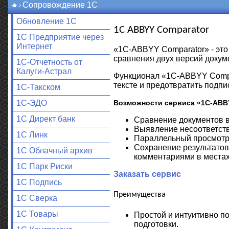
Сопровождение 1С
Обновление 1С
1C ABBYY Comparator
1С Предприятие через
Интернет
«1C-ABBYY Comparator» - это
сравнения двух версий докум
1С-Отчетность от
Калуги-Астрал
Функционал «1C-ABBYY Compa
тексте и предотвратить подп
1С-Такском
Возможности сервиса «1C-ABB
1С-ЭДО
1С Директ банк
Сравнение документов в
Выявление несоответств
1С Линк
Параллельный просмотр 
Сохранение результатов 
1С Облачный архив
комментариями в местах
1С Парк Риски
Заказать сервис
1С Подпись
Преимущества
1С Сверка
1С Товары
Простой и интуитивно п
подготовки.