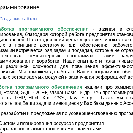
раммирование
Создание сайтов
аботка программного обеспечения
- важная и слож
ирования, благодаря которой работа предприятия станов
иональной. На сегодняшний день существует множество п
рых в принципе достаточно для обеспечения рабочего
изации встречается ряд задач и подзадач, которые не от
новленных компьютерных программах. Такие задач
аммирования и доработки. Наши опытные и талантливые
чи различной сложности для повышения эффективнос
риятий. Мы поможем доработать Ваше программное обесп
ьных встраиваемых модулей и заканчивая реформацией вс
ботка программного обеспечения
нашими программист
i, Pascal, SQL, C/C++, Visual Basic и др. Веб-программи
ся на PHP, Html, Xml, CSS, Java Script . Также мы п
отать под Ваши задачи имеющиеся у Вас базы данных Acces
разработки и предложения по усовершенствованию прогр
Системы планирования ресурсов предприятия
Управление взаимоотношениями с клиентами