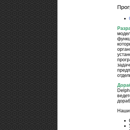
Прог
Разр
модел
функц
кото
орган
уста
прогр
зада
предп
отдел
Дора
Delph
ведет
дораб
Наши 