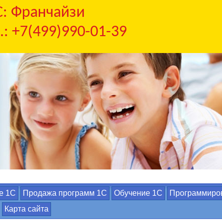
С: Франчайзи
.: +7(499)990-01-39
е 1С
Продажа программ 1С
Обучение 1С
Программиро
Карта сайта