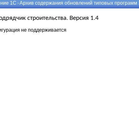
ние 1С
Архив содержания обновлений типовых программ
одрядчик строительства. Версия 1.4
гурация не поддерживается