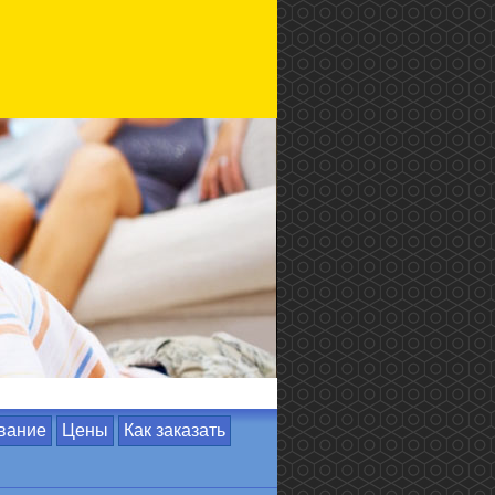
вание
Цены
Как заказать