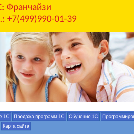
С: Франчайзи
.: +7(499)990-01-39
е 1С
Продажа программ 1С
Обучение 1С
Программиро
Карта сайта