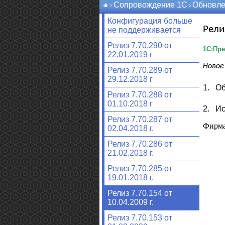
Сопровождение 1С
Обновле
Конфигурация больше
Рели
не поддерживается
Релиз 7.70.290 от
1С:Пре
22.01.2019 г
Новое 
Релиз 7.70.289 от
29.12.2018 г
1.
Об
Релиз 7.70.288 от
01.10.2018 г
2.
Ис
Релиз 7.70.287 от
Фирма
02.04.2018 г.
Релиз 7.70.286 от
21.02.2018 г.
Релиз 7.70.285 от
19.01.2018 г.
Релиз 7.70.154 от
10.04.2009 г.
Релиз 7.70.153 от