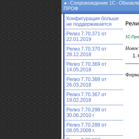
Сопровождение 1С
Обновле
ПРОФ
Конфигурация больше
Рели
не поддерживается
Релиз 7.70.371 от
1С:Пре
22.01.2019
Новое 
Релиз 7.70.370 от
28.12.2018
Релиз 7.70.369 от
14.05.2018
Фирма
Релиз 7.70.368 от
26.03.2018
Релиз 7.70.367 от
19.02.2018
Релиз 7.70.298 от
30.06.2010 г
Релиз 7.70.288 от
08.05.2009 г.