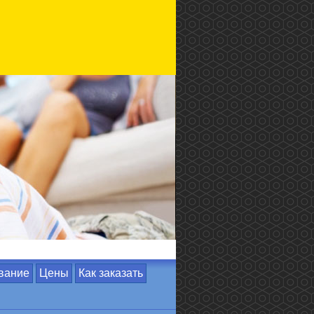
вание
Цены
Как заказать