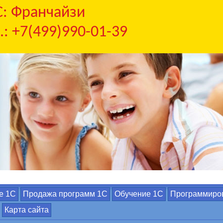
С: Франчайзи
.: +7(499)990-01-39
е 1С
Продажа программ 1С
Обучение 1С
Программиро
Карта сайта