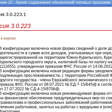
ние 1С
Архив содержания обновлений типовых программ
ия 3.0.223.1
сия 3.0.223
 в версии
В конфигурацию включена новая форма сведений о доле до
деятельности в сумме всех доходов, учитываемых при опре
зарегистрированной на территории Южно-Курильского, Кури
Курильского городского округа, налоговой базы по налогу 
1111655), утвержденная приказом ФНС России от 14.06.202
В конфигурацию включена новая редакция формы уведомл
подлежащих прослеживаемости, с территории Российской 
другого государства - члена Евразийского экономического 
приказа ФНС России от 08.07.2021 № ЕД-7-15/645@ в соот
от 27.07.2022 № СД-4-15/9706@.
В конфигурацию включена новая рекомендуемая форма отч
на финансовое обеспечение предупредительных мер по со
травматизма и профессиональных заболеваний работников 
лечения работников, занятых на работах с вредными и (ил
факторами.