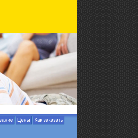
вание
Цены
Как заказать