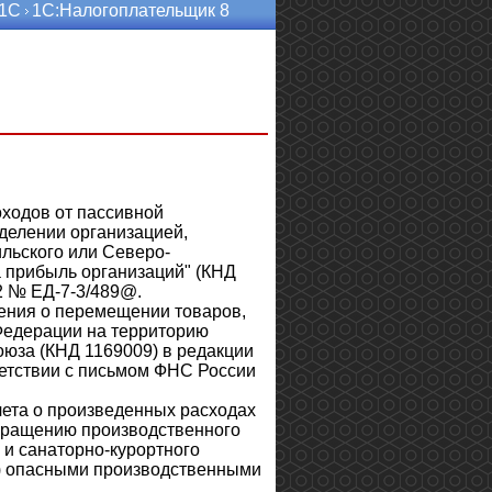
 1С
1С:Налогоплательщик 8
ходов от пассивной
делении организацией,
льского или Северо-
на прибыль организаций" (КНД
2 № ЕД-7-3/489@.
ения о перемещении товаров,
Федерации на территорию
союза (КНД 1169009) в редакции
ветствии с письмом ФНС России
ета о произведенных расходах
кращению производственного
и санаторно-курортного
и) опасными производственными