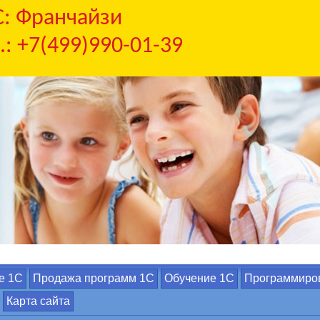
С: Франчайзи
.: +7(499)990-01-39
е 1С
Продажа программ 1С
Обучение 1С
Программиро
Карта сайта