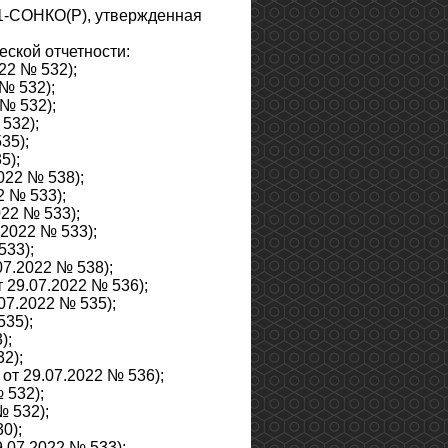
1-СОНКО(Р), утвержденная
ской отчетности:
22 № 532);
№ 532);
№ 532);
532);
35);
5);
022 № 538);
2 № 533);
022 № 533);
.2022 № 533);
533);
07.2022 № 538);
 29.07.2022 № 536);
07.2022 № 535);
535);
);
2);
от 29.07.2022 № 536);
 532);
№ 532);
0);
.07.2022 № 533);