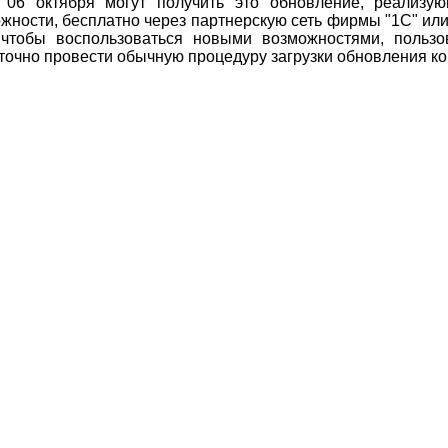
с 06 октября могут получить это обновление, реализ
жности, бесплатно через партнерскую сеть фирмы "1С" или
, чтобы воспользоваться новыми возможностями, польз
точно провести обычную процедуру загрузки обновления к