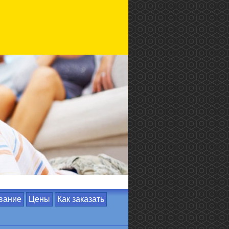
вание
Цены
Как заказать