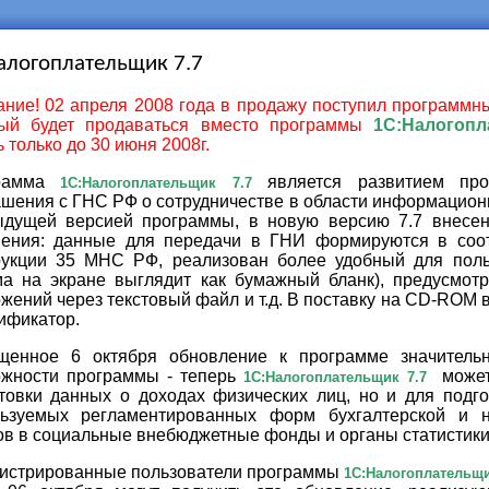
алогоплательщик 7.7
ние! 02 апреля 2008 года в продажу поступил программн
рый будет продаваться вместо программы
1С:Налогопл
ь только до 30 июня 2008г.
рамма
является развитием про
1С:Налогоплательщик 7.7
шения с ГНС РФ о сотрудничестве в области информацион
ыдущей версией программы, в новую версию 7.7 внесе
нения: данные для передачи в ГНИ формируются в соо
рукции 35 МНС РФ, реализован более удобный для пол
а на экране выглядит как бумажный бланк), предусмот
жений через текстовый файл и т.д. В поставку на CD-RO
ификатор.
щенное 6 октября обновление к программе значитель
ожности программы - теперь
может
1С:Налогоплательщик 7.7
товки данных о доходах физических лиц, но и для подго
ьзуемых регламентированных форм бухгалтерской и на
ов в социальные внебюджетные фонды и органы статистики
истрированные пользователи программы
1С:Налогоплательщи