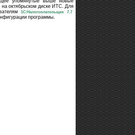
ующее упомянутые выше новые
 на октябрьском диске ИТС. Для
ователям
1С:Налогоплательщик 7.7
онфигурации программы.