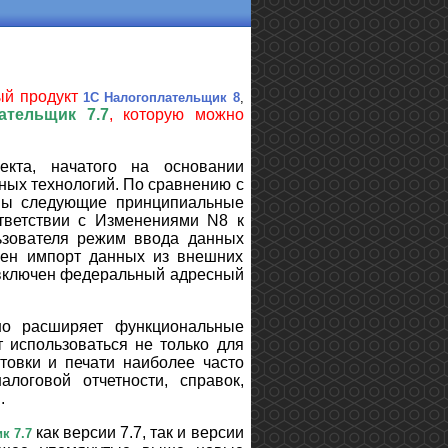
ый продукт
1С Налогоплательщик 8
,
ательщик 7.7
, которую можно
екта, начатого на основании
ных технологий. По сравнению с
ны следующие принципиальные
тветствии с Изменениями N8 к
ьзователя режим ввода данных
рен импорт данных из внешних
M включен федеральный адресный
но расширяет функциональные
 использоваться не только для
товки и печати наиболее часто
логовой отчетности, справок,
.
как версии 7.7, так и версии
к 7.7