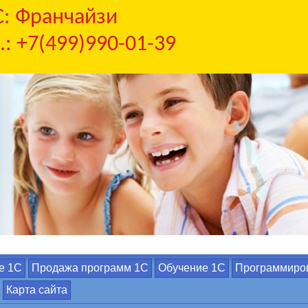
С: Франчайзи
.: +7(499)990-01-39
е 1С
Продажа программ 1С
Обучение 1С
Программиро
Карта сайта