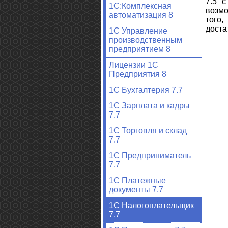
7.5 
1С:Комплексная
возмо
автоматизация 8
того
доста
1С Управление
производственным
предприятием 8
Лицензии 1С
Предприятия 8
1С Бухгалтерия 7.7
1С Зарплата и кадры
7.7
1С Торговля и склад
7.7
1С Предприниматель
7.7
1С Платежные
документы 7.7
1С Налогоплательщик
7.7