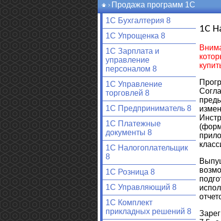
Продажа программ 1С
1С Бухгалтерия 8
1С Н
1С Упрощенка 8
Внима
1С Зарплата и
кото
управление
купит
персоналом 8
Прог
1С Управление
Согла
торговлей 8
пред
1С Предприниматель 8
изме
Инст
1С Платежные
(форм
документы 8
прило
класс
1С Налогоплательщик
8
Выпу
возм
1С Розница 8
подго
1С Управляющий 8
испол
отчет
1С Комплект
прикладных решений 8
Зарег