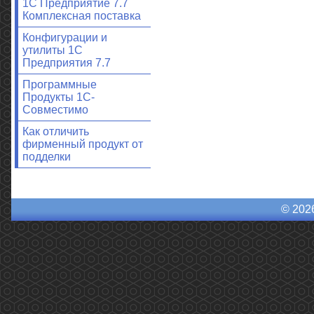
1С Предприятие 7.7
Комплексная поставка
Конфигурации и
утилиты 1С
Предприятия 7.7
Программные
Продукты 1С-
Совместимо
Как отличить
фирменный продукт от
подделки
© 202