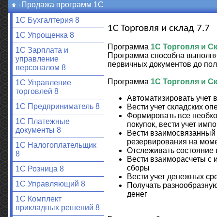
Продажа программ 1С
1С Бухгалтерия 8
1С Торговля и склад 7.7
1С Упрощенка 8
Программа
1С Торговля и С
1С Зарплата и
Программа способна выполнят
управление
первичных документов до пол
персоналом 8
Программа
1С Торговля и С
1С Управление
торговлей 8
Автоматизировать учет в
1С Предприниматель 8
Вести учет складских оп
Формировать все необхо
1С Платежные
покупок, вести учет имп
документы 8
Вести взаимосвязанный 
резервирования на моме
1С Налогоплательщик
Отслеживать состояние 
8
Вести взаиморасчеты с
сборы
1С Розница 8
Вести учет денежных сре
1С Управляющий 8
Получать разнообразную
денег
1С Комплект
прикладных решений 8