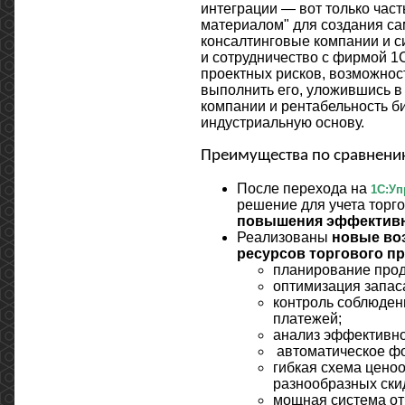
интеграции — вот только час
материалом" для создания с
консалтинговые компании и с
и сотрудничество с фирмой 1
проектных рисков, возможнос
выполнить его, уложившись в
компании и рентабельность би
индустриальную основу.
Преимущества по сравнению
После перехода на
1С:Уп
решение для учета торго
повышения эффективн
Реализованы
новые во
ресурсов торгового п
планирование прод
оптимизация запас
контроль соблюден
платежей;
анализ эффективно
автоматическое фо
гибкая схема цено
разнообразных ски
мощная система от