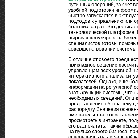
рутинных операций, за счет в
удобной подготовки информац
быстро запускается в эксплуа
подходов к управлению или о
больших затрат. Это достига
технологической платформе.
широкая популярность: боле
специалистов готовы помочь 
совершенствовании системы 
В отличие от своего предшест
прикладное решение рассчита
управленцам всех уровней, н
интерактивного анализа сит
показателей. Однако, еще бо
информации на регулярной ос
знать функции системы, чтоб
необходимых сведений. Опци
представление обзора текуще
распорядку. Значения основн
вмешательства, сопоставлени
просмотреть в интранете, пол
его распечатать. Таким образ
на пульсе своего бизнеса, п
основываясь на актуальной ка