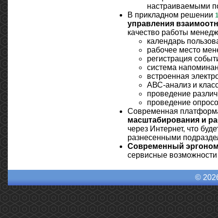
настраиваемыми по
В прикладном решении
управления взаимоотн
качество работы менедж
календарь пользов
рабочее место мен
регистрация событ
система напоминан
встроенная электро
АВС-анализ и клас
проведение различ
проведение опросо
Современная платформа
масштабирования и р
через Интернет, что бу
разнесенными подразде
Современный эргоно
сервисные возможности
© 202