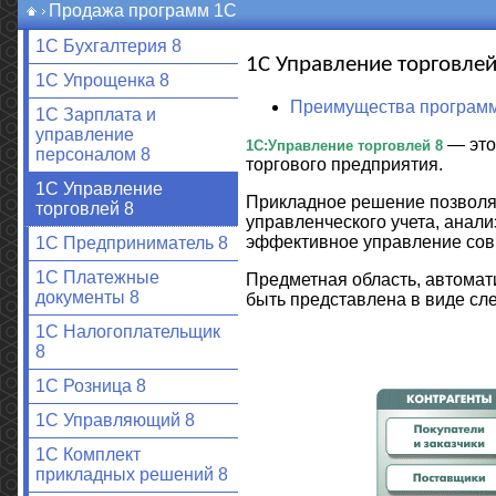
Продажа программ 1С
1С Бухгалтерия 8
1С Управление торговлей
1С Упрощенка 8
Преимущества программы
1С Зарплата и
управление
— это
1С:Управление торговлей 8
персоналом 8
торгового предприятия.
1С Управление
Прикладное решение позволяе
торговлей 8
управленческого учета, анал
эффективное управление сов
1С Предприниматель 8
1С Платежные
Предметная область, автома
документы 8
быть представлена в виде с
1С Налогоплательщик
8
1С Розница 8
1С Управляющий 8
1С Комплект
прикладных решений 8