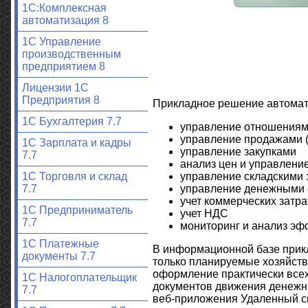
1С:Комплексная
автоматизация 8
1С Управление
производственным
предприятием 8
Лицензии 1С
Предприятия 8
Прикладное решение автомат
1С Бухгалтерия 7.7
управление отношениям
управление продажами (
1С Зарплата и кадры
управление закупками
7.7
анализ цен и управлени
управление складскими 
1С Торговля и склад
управление денежными 
7.7
учет коммерческих затра
1С Предприниматель
учет НДС
7.7
мониторинг и анализ эф
1С Платежные
В информационной базе прикл
документы 7.7
только планируемые хозяйст
оформление практически всех 
1С Налогоплательщик
документов движения денежн
7.7
веб-приложения Удаленный ск