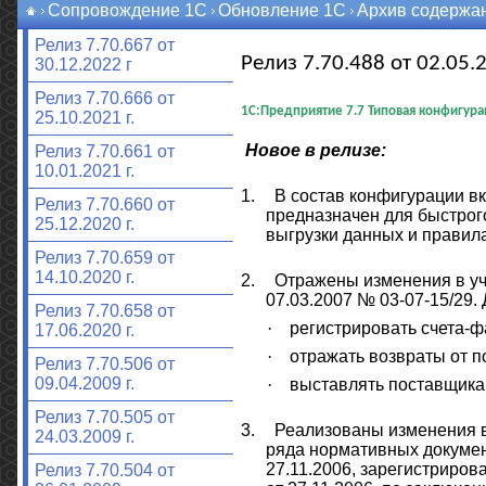
Сопровождение 1С
Обновление 1С
Архив содержа
Релиз 7.70.667 от
Релиз 7.70.488 от 02.05.2
30.12.2022 г
Релиз 7.70.666 от
1С:Предприятие 7.7
Типовая конфигурац
25.10.2021 г.
Новое в релизе:
Релиз 7.70.661 от
10.01.2021 г.
1.
В состав конфигурации в
Релиз 7.70.660 от
предназначен для быстрого
25.12.2020 г.
выгрузки данных и правил
Релиз 7.70.659 от
14.10.2020 г.
2.
Отражены изменения в уч
07.03.2007 № 03-07-15/29.
Релиз 7.70.658 от
·
регистрировать счета-ф
17.06.2020 г.
·
отражать возвраты от по
Релиз 7.70.506 от
09.04.2009 г.
·
выставлять поставщикам
Релиз 7.70.505 от
3.
Реализованы изменения в
24.03.2009 г.
ряда нормативных докумен
27.11.2006, зарегистриров
Релиз 7.70.504 от