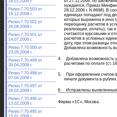
от 27.11.2006, по заключе
26.01.2009 г.
нуждается, Приказ Минфин
Релиз 7.70.503 от
28.12.2006 г. N 8698). В 
19.12.2008 г.
единицах попадают под дей
которых выражена в иност
Релиз 7.70.502 от
переоценку расчетов в усл
26.08.2008 г.
реализации, оплаты), так 
считаются курсовыми и отн
Релиз 7.70.501 от
расчетов в условных едини
14.07.2008 г.
дату, при этом разницы от
Релиз 7.70.500 от
Добавлена возможность в
23.05.2008 г.
4.
Добавлена возможность у
Релиз 7.70.499 от
расчетами по оплате (ст. 1
30.04.2008 г.
Релиз 7.70.498 от
5.
При оформлении счетов-ф
07.04.2008 г.
печати документа в рублях
Релиз 7.70.497 от
6.
Исправлены выявленные
28.02.2008 г.
Релиз 7.70.496 от
Фирма «1С», Москва.
13.02.2008 г.
Релиз 7.70.495 от
15.01.2008 г.