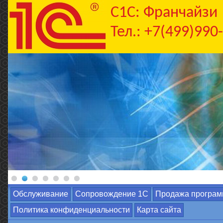
C1С: Франчайзи
Тел.: +7(499)990
Обслуживание
Сопровождение 1С
Продажа програм
Политика конфиденциальности
Карта сайта