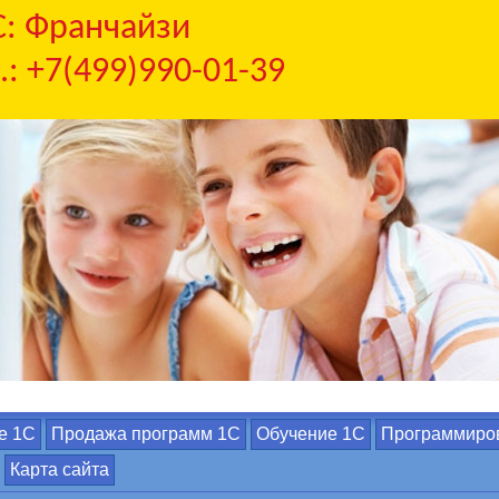
С: Франчайзи
.: +7(499)990-01-39
е 1С
Продажа программ 1С
Обучение 1С
Программиро
Карта сайта