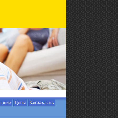
вание
Цены
Как заказать