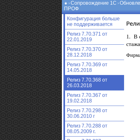
Сопровождение 1С
Обновле
ПРОФ
Конфигурация больше
Рели
не поддерживается
Релиз 7.70.371 от
1. В 
22.01.2019
стаж
Релиз 7.70.370 от
28.12.2018
Фирма
Релиз 7.70.369 от
14.05.2018
Релиз 7.70.368 от
26.03.2018
Релиз 7.70.367 от
19.02.2018
Релиз 7.70.298 от
30.06.2010 г
Релиз 7.70.288 от
08.05.2009 г.