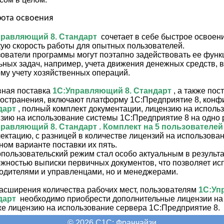
ота освоения
правляющий 8
. Стандарт
сочетает в себе быстрое освоен
ую скорость работы для опытных пользователей.
ователи программы могут поэтапно задействовать ее функ
ьных задач, например, учета движения денежных средств, 
му учету хозяйственных операций.
ная поставка
1С:Управляющий 8
. Стандарт
, а также пос
остранения, включают платформу 1С:Предприятие 8, кон
дарт
, полный комплект документации, лицензию на исполь
зию на использование системы 1С:Предприятие 8 на одно 
правляющий 8
. Стандарт
. Комплект на 5 пользователей
ектацию, с разницей в количестве лицензий на использова
ном варианте поставки их пять.
пользовательский режим стал особо актуальным в результ
жностью выписки первичных документов, что позволяет исп
одителями и управленцами, но и менеджерами.
асширения количества рабочих мест, пользователям
1С:Уп
дарт
необходимо приобрести дополнительные лицензии на
же лицензию на использование сервера 1С:Предприятие 8.
© 2026 C1С: Франчайзи