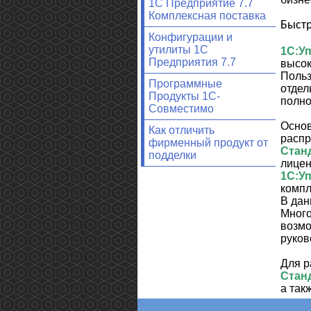
1С Предприятие 7.7
Комплексная поставка
Быстр
Конфигурации и
утилиты 1С
1С:У
Предприятия 7.7
высок
Польз
Программные
отдел
Продукты 1С-
полно
Совместимо
Основ
Как отличить
распр
фирменный продукт от
Стан
подделки
лицен
1С:У
компл
В дан
Много
возмо
руков
Для р
Стан
а так