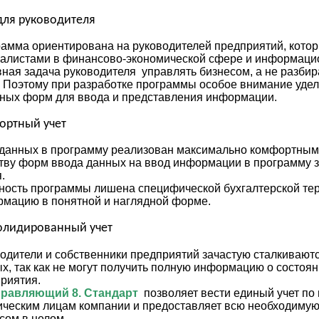
для руководителя
амма ориентирована на руководителей предприятий, котор
алистами в финансово-экономической сфере и информацио
ная задача руководителя управлять бизнесом, а не разбир
. Поэтому при разработке программы особое внимание уде
ных форм для ввода и представления информации.
ортный учет
данных в программу реализован максимально комфортным 
тву форм ввода данных на ввод информации в программу 
.
ность программы лишена специфической бухгалтерской те
мацию в понятной и наглядной форме.
олидированный учет
одители и собственники предприятий зачастую сталкивают
х, так как не могут получить полную информацию о состоя
риятия.
правляющий 8
. Стандарт
позволяет вести единый учет по
ческим лицам компании и предоставляет всю необходиму
сом в целом.