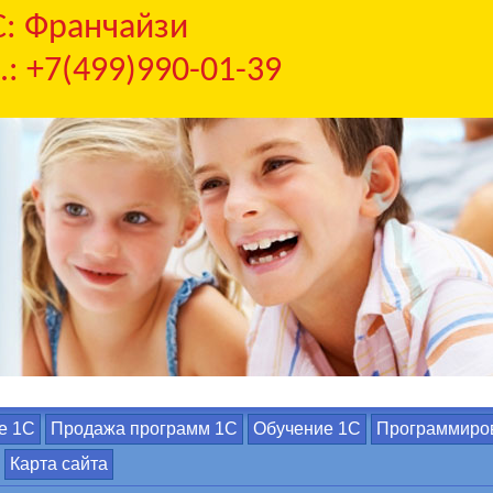
С: Франчайзи
.: +7(499)990-01-39
е 1С
Продажа программ 1С
Обучение 1С
Программиро
Карта сайта