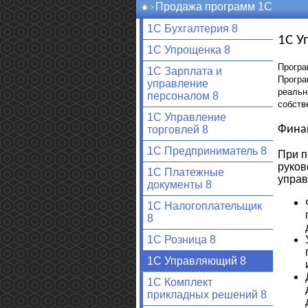
Продажа программ 1С
1С Бухгалтерия 8
1С У
1С Упрощенка 8
Програ
1С Зарплата и
Програ
управление
реальн
персоналом 8
собств
1С Управление
Фина
торговлей 8
1С Предприниматель 8
При п
руков
1С Платежные
управ
документы 8
1С Налогоплательщик
8
1С Розница 8
1С Управляющий 8
1С Комплект
прикладных решений 8