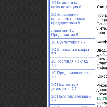
1С:Комплексная
Учет 
автоматизация 8
1С Управление
Прогр
производственным
специ
предприятием 8
Основ
учета
Лицензии 1С
понят
Предприятия 8
Комф
1С Бухгалтерия 7.7
1С Зарплата и кадры
Ввод 
7.7
удобс
время
1С Торговля и склад
Отчет
7.7
инфор
1С Предприниматель
Конс
7.7
1С Платежные
Руков
документы 7.7
данны
предп
1С Налогоплательщик
1С:У
7.7
юриди
бизне