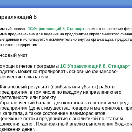
правляющий 8
ммный продукт
1С:Управляющий 8
. Стандарт
совместное решение фир
мма предназначена для ведения на предприятии управленческого финанс
ые данные и используется исключительно внутри организации, предост
енников предприятия.
нсовый учет
омощи отчетов программы
1С:Управляющий 8
. Стандарт
одитель может контролировать основные финансово-
ленческие показатели:
Финансовый результат (прибыль или убыток) работы
предприятия, в том числе по каждому направлению его
деятельности или проекту.
Управленческий баланс для контроля за состоянием средс
предприятия (денег, имущества, товаров и материалов), пр
и капитала, а также состоянием взаиморасчетов.
Денежные потоки предприятия с аналитикой по статьям
движения денег. План-фактный анализ выполнения бюджет
движения денег.