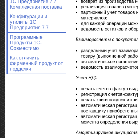
возврат из производства 
1С Предприятие 7.7
реализация товаров (матер
Комплексная поставка
партионный учет товаров 
Конфигурации и
материалов;
утилиты 1С
для каждой операции можн
Предприятия 7.7
ведомость остатков и обо
Программные
Взаиморасчеты с покупате
Продукты 1С-
Совместимо
раздельный учет взаимора
товару (выполненной работ
Как отличить
автоматическое погашение
фирменный продукт от
ведомость взаиморасчетов
подделки
Учет НДС
печать счетов-фактур выд
регистрация счетов-факту
печать книги покупок и кни
автоматическая регистрац
поставщику приобретенных 
автоматическая регистрац
момента определения выруч
Амортизируемое имуществ