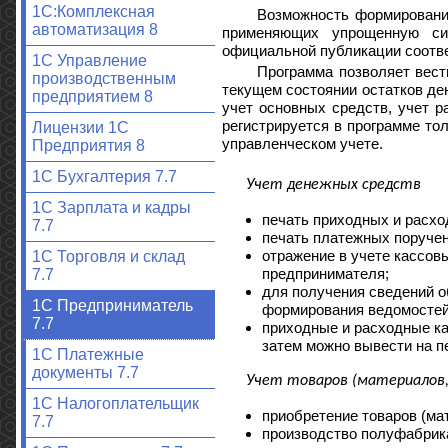
1С:Комплексная
Возможность формировани
автоматизация 8
применяющих упрощенную си
официальной публикации соотв
1С Управление
Программа позволяет вести
производственным
текущем состоянии остатков де
предприятием 8
учет основных средств, учет р
регистрируется в программе тол
Лицензии 1С
управленческом учете.
Предприятия 8
1С Бухгалтерия 7.7
Учет денежных средств
1С Зарплата и кадры
печать приходных и расхо
7.7
печать платежных поручен
отражение в учете кассов
1С Торговля и склад
предпринимателя;
7.7
для получения сведений о
1С Предприниматель
формирования ведомостей 
7.7
приходные и расходные ка
затем можно вывести на п
1С Платежные
документы 7.7
Учет товаров (материалов, 
1С Налогоплательщик
приобретение товаров (мат
7.7
производство полуфабрика