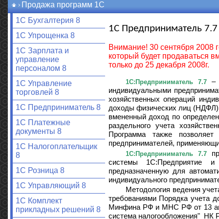
Продажа программ 1С
1С Бухгалтерия 8
1С Предприниматель 7.7
1С Упрощенка 8
Внимание! 30 сентября 2008 
1С Зарплата и
который будет продаваться 
управление
только до 25 декабря 2008г.
персоналом 8
– 
1С:Предприниматель 7.7
1С Управление
индивидуальными предпринимат
торговлей 8
хозяйственных операций инди
1С Предприниматель 8
доходы физических лиц (НДФЛ)
вмененный доход по определен
1С Платежные
раздельного учета хозяйств
документы 8
Программа также позволяет
предпринимателей, применяющи
1С Налогоплательщик
пр
1С:Предприниматель 7.7
8
системы 1С:Предприятие и 
1С Розница 8
предназначенную для автомати
индивидуального предпринимат
1С Управляющий 8
Методология ведения учета
требованиями Порядка учета д
1С Комплект
Минфина РФ и МНС РФ от 13 авг
прикладных решений 8
система налогообложения" НК 