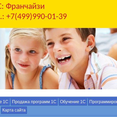
С: Франчайзи
.: +7(499)990-01-39
е 1С
Продажа программ 1С
Обучение 1С
Программиро
Карта сайта