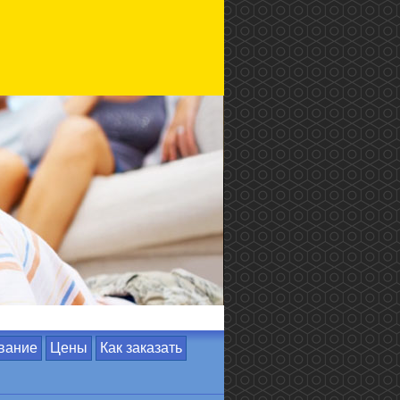
вание
Цены
Как заказать