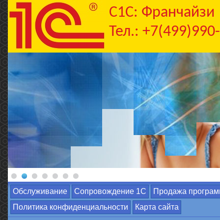
C1С: Франчайзи
Тел.: +7(499)990
Обслуживание
Сопровождение 1С
Продажа програм
Политика конфиденциальности
Карта сайта