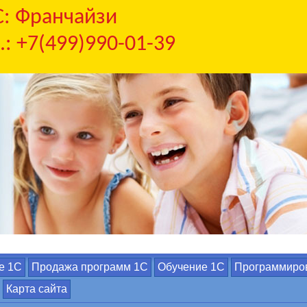
С: Франчайзи
.: +7(499)990-01-39
е 1С
Продажа программ 1С
Обучение 1С
Программиро
Карта сайта