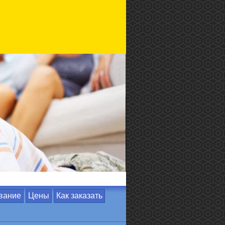
вание
Цены
Как заказать