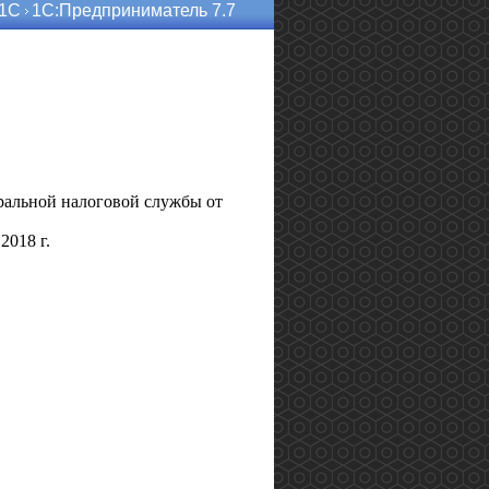
 1С
1С:Предприниматель 7.7
ральной налоговой службы от
л
2018 г
.