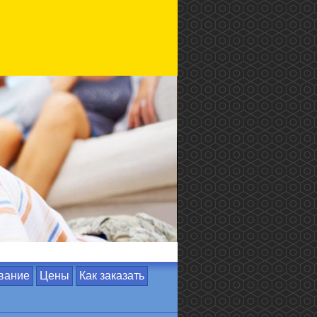
вание
Цены
Как заказать