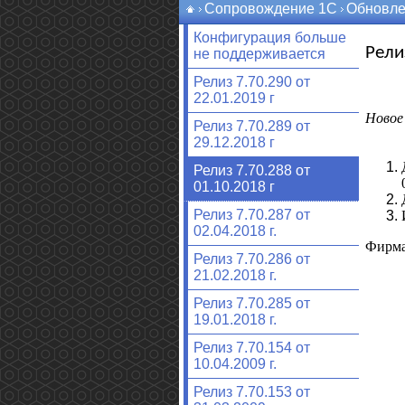
Сопровождение 1С
Обновле
Конфигурация больше
Рели
не поддерживается
Релиз 7.70.290 от
22.01.2019 г
Новое 
Релиз 7.70.289 от
29.12.2018 г
Релиз 7.70.288 от
01.10.2018 г
Релиз 7.70.287 от
02.04.2018 г.
Фирма
Релиз 7.70.286 от
21.02.2018 г.
Релиз 7.70.285 от
19.01.2018 г.
Релиз 7.70.154 от
10.04.2009 г.
Релиз 7.70.153 от