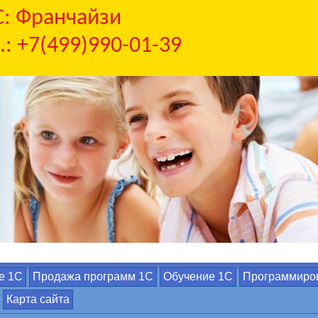
С: Франчайзи
.: +7(499)990-01-39
е 1С
Продажа программ 1С
Обучение 1С
Программиро
Карта сайта