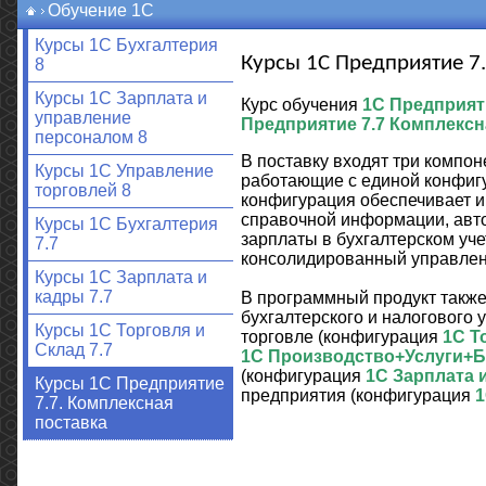
Обучение 1С
Курсы 1С Бухгалтерия
Курсы 1С Предприятие 7.
8
Курсы 1С Зарплата и
Курс обучения
1С Предприяти
управление
Предприятие 7.7 Комплексн
персоналом 8
В поставку входят три компо
Курсы 1С Управление
работающие с единой конфигу
торговлей 8
конфигурация обеспечивает и
справочной информации, авто
Курсы 1С Бухгалтерия
зарплаты в бухгалтерском уч
7.7
консолидированный управленч
Курсы 1С Зарплата и
кадры 7.7
В программный продукт такж
бухгалтерского и налогового 
Курсы 1С Торговля и
торговле (конфигурация
1С Т
Склад 7.7
1С Производство+Услуги+Б
(конфигурация
1С Зарплата 
Курсы 1С Предприятие
предприятия (конфигурация
1
7.7. Комплексная
поставка