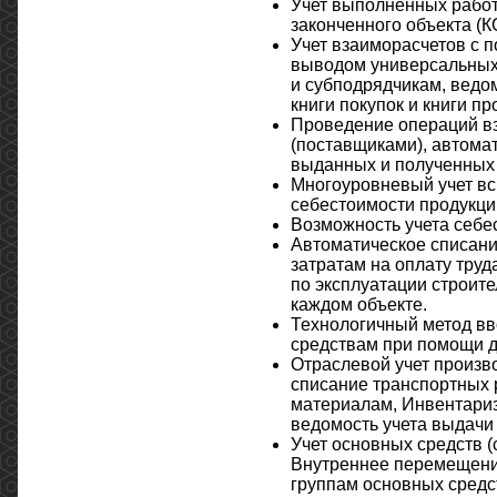
Учет выполненных работ
законченного объекта (КС
Учет взаиморасчетов с п
выводом универсальных
и субподрядчикам, ведо
книги покупок и книги пр
Проведение операций вз
(поставщиками), автома
выданных и полученных 
Многоуровневый учет вс
себестоимости продукци
Возможность учета себе
Автоматическое списани
затратам на оплату тру
по эксплуатации строит
каждом объекте.
Технологичный метод вв
средствам при помощи д
Отраслевой учет произв
списание транспортных 
материалам, Инвентариз
ведомость учета выдачи
Учет основных средств (
Внутреннее перемещение
группам основных средс