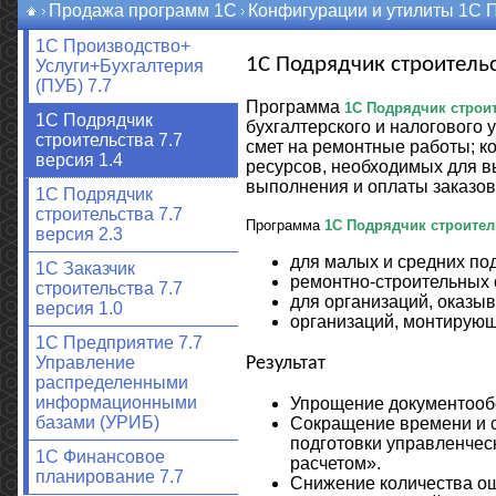
Продажа программ 1С
Конфигурации и утилиты 1С 
1С Производство+
1С Подрядчик строительс
Услуги+Бухгалтерия
(ПУБ) 7.7
Программа
1С Подрядчик строит
1С Подрядчик
бухгалтерского и налогового 
строительства 7.7
смет на ремонтные работы; к
версия 1.4
ресурсов, необходимых для в
выполнения и оплаты заказов
1С Подрядчик
строительства 7.7
Программа
1С Подрядчик строител
версия 2.3
для малых и средних по
1С Заказчик
ремонтно-строительных 
строительства 7.7
для организаций, оказыв
версия 1.0
организаций, монтирующ
1С Предприятие 7.7
Управление
Результат
распределенными
информационными
Упрощение документооб
базами (УРИБ)
Сокращение времени и си
подготовки управленчес
1С Финансовое
расчетом».
планирование 7.7
Снижение количества ош