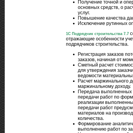
Получение точной и опе
основных средств, о рас
услуг.
Повышение качества да
Исключение рутинных о
с
1С Подрядчик строительства 7.7
отражающие особенности уче
подрядчиков строительства.
Регистрация заказов по
заказов, начиная от мом
Сметный расчет стоимос
для утверждения заказч
ведомости материальных
Расчет маржинального д
маржинальному доходу.
Передача выполненных р
передачи работ по форм
реализации выполненных
передачи работ предусм
материалов на производ
количества.
Формирование аналитиче
выполнению работ по за