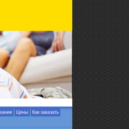
вание
Цены
Как заказать