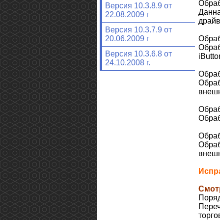
Обраб
Версия 10.3.8.9 от
Данна
22.08.2009 г
драйв
Версия 10.3.7.9 от
Обраб
20.06.2009 г
Обраб
Версия 10.3.6.8 от
iButt
24.10.2008 г.
Обраб
Обраб
внешн
Обраб
Обраб
Обраб
Обраб
внешн
Испр
Смот
Поряд
Переч
торго