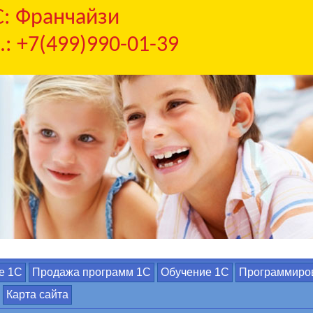
С: Франчайзи
.: +7(499)990-01-39
е 1С
Продажа программ 1С
Обучение 1С
Программиро
Карта сайта