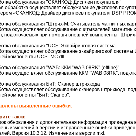
отка обслуживания "СКАНКОД: Дисплеи покупателя"
я обработка осуществляет обслуживание дисплеев покупа
ером «СКАНКОД: Драйвер дисплеев покупателя DSP PROM
отка обслуживания "Штрих-М: Считыватель магнитных карт
отка осуществляет обслуживание считывателей магнитных 
on, подключаемых при помощи внешней компоненты "Штрих
отка обслуживания "UCS: Эквайринговая система"
отка осуществляет обслуживание эквайринговой системы
ей компоненты UCS_MC.dll.
отка обслуживания "WAB: ККМ "WAB 08RK" (offline)"
отка осуществляет обслуживание ККМ "WAB 08RK", подключ
отка обслуживания БиТ: Сканер штрихкода
отка осуществляет обслуживание сканеров штрихкода, п
ей компоненты "БиТ: Сканер".
авлены выявленные ошибки.
рите также
ок обновления и дополнительная информация приведена в
ень изменений в версии и исправленные ошибки приведен
влей. Версия 10.3.12. Изменения в версии.mxl.