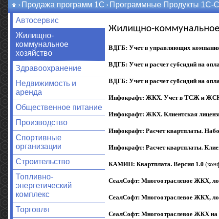
Продажа программ 1С
Программные Продукты 1С-
Автосервис
Жилищно-коммунальное 
Жилищно-
коммунальное
ВДГБ: Учет в управляющих компания
хозяйство
ВДГБ: Учет и расчет субсидий на опл
Здравоохранение
ВДГБ: Учет и расчет субсидий на опл
Недвижимость и
аренда
Инфокрафт: ЖКХ. Учет в ТСЖ и ЖСК
Общественное питание
Инфокрафт: ЖКХ. Клиентская лицензия
Производство
Инфокрафт: Расчет квартплаты. Наб
Спортивные
организации
Инфокрафт: Расчет квартплаты.
Клиен
Строительство
КАМИН: Квартплата. Версия 1.0
(конф
Топливно-
СеалСофт: Многоотраслевое ЖКХ, ло
энергетический
комплекс
СеалСофт: Многоотраслевое ЖКХ, лок
Торговля
СеалСофт: Многоотраслевое ЖКХ на 1