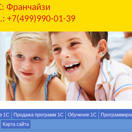
С: Франчайзи
.: +7(499)990-01-39
е 1С
Продажа программ 1С
Обучение 1С
Программиро
Карта сайта