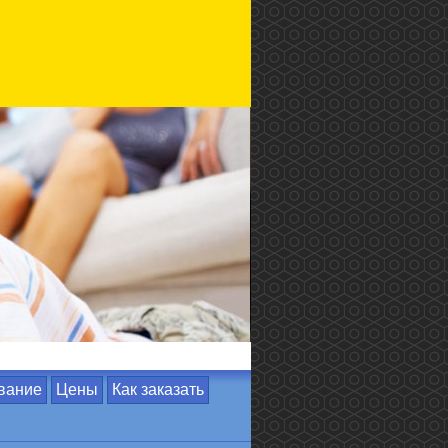
вание
Цены
Как заказать